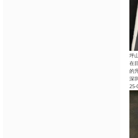
坪
在
的
深
25-