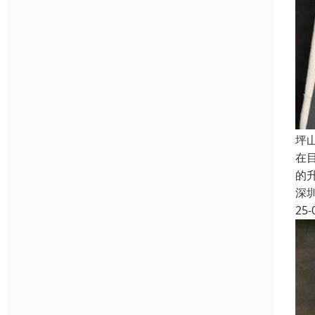
坪
在
的
深
25-