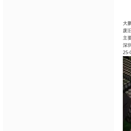
大
废
主
深
25-