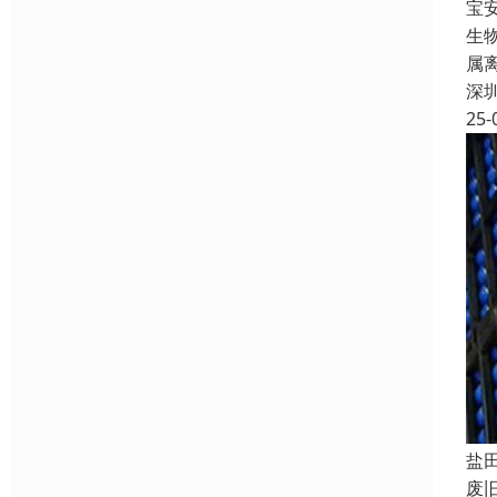
宝
生
属
深
25-
盐
废