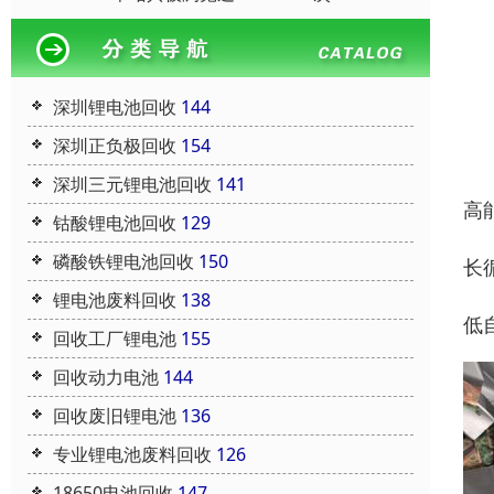
深圳锂电池回收
144
深圳正负极回收
154
深圳三元锂电池回收
141
高
钴酸锂电池回收
129
磷酸铁锂电池回收
150
长
锂电池废料回收
138
低
回收工厂锂电池
155
回收动力电池
144
回收废旧锂电池
136
专业锂电池废料回收
126
18650电池回收
147