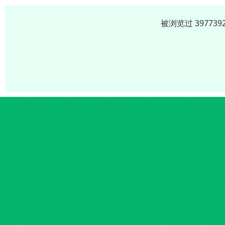
被浏览过 3977