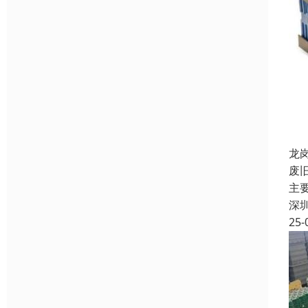
龙
废
主
深
25-