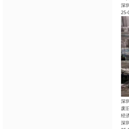
深
25-
深
废
经
深