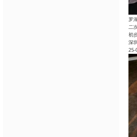
罗
二
初
深
25-