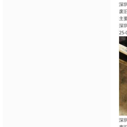
深
废
主
深
25-
深