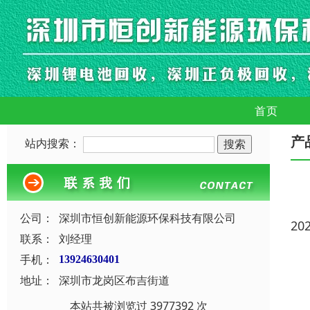
首页
产
站内搜索：
公司：
深圳市恒创新能源环保科技有限公司
20
联系：
刘经理
手机：
13924630401
地址：
深圳市龙岗区布吉街道
本站共被浏览过 3977392 次