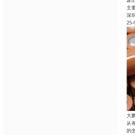
废
主
深
25-
大
从
的