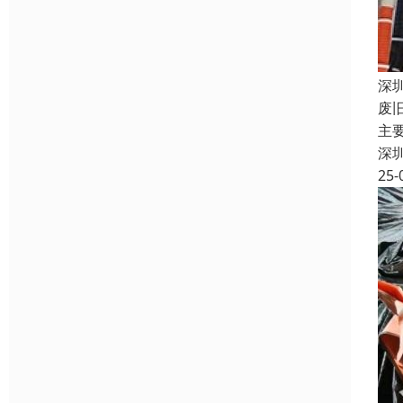
深
废
主
深
25-