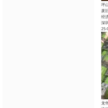
坪
废
经
深
25-
龙