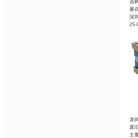
选
量
深
25-
龙
废
主