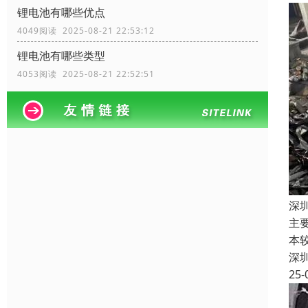
锂电池有哪些优点
4049阅读 2025-08-21 22:53:12
锂电池有哪些类型
4053阅读 2025-08-21 22:52:51
深
主
本
深
25-