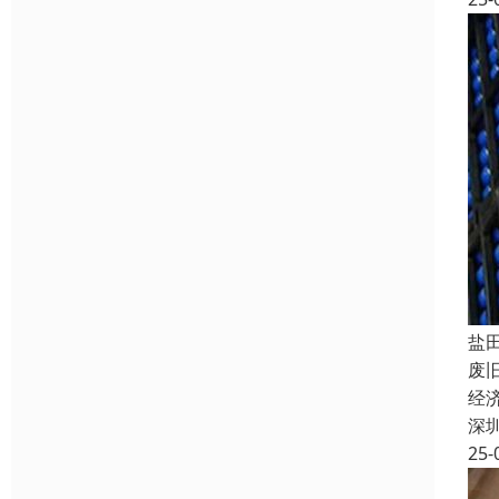
盐
废
经
深
25-