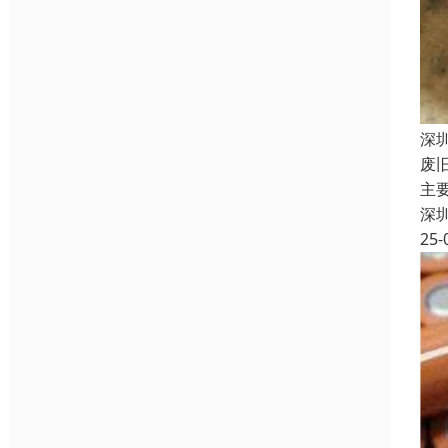
深
废
主
深
25-