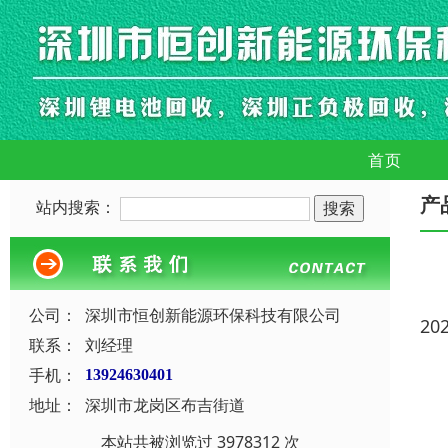
首页
产
站内搜索：
公司：
深圳市恒创新能源环保科技有限公司
20
联系：
刘经理
手机：
13924630401
地址：
深圳市龙岗区布吉街道
本站共被浏览过 3978312 次