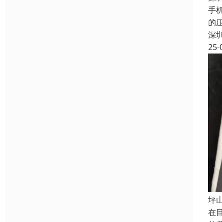
手
的
深
25-
坪
在