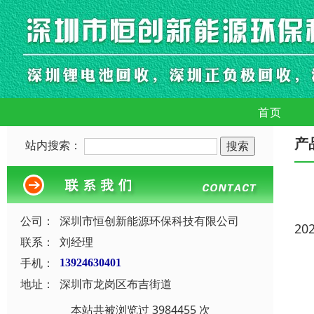
首页
产
站内搜索：
公司：
深圳市恒创新能源环保科技有限公司
20
联系：
刘经理
手机：
13924630401
地址：
深圳市龙岗区布吉街道
本站共被浏览过 3984455 次