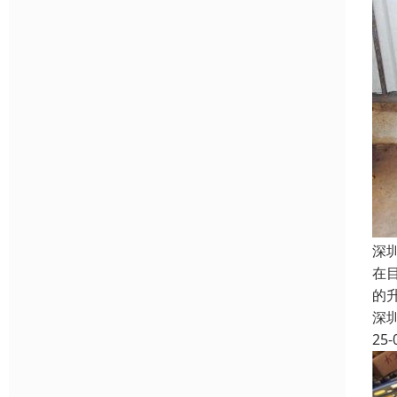
深
在
的
深
25-