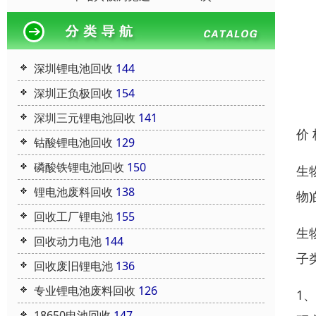
深圳锂电池回收
144
深圳正负极回收
154
深圳三元锂电池回收
141
价
钴酸锂电池回收
129
磷酸铁锂电池回收
150
生
锂电池废料回收
138
物
回收工厂锂电池
155
生
回收动力电池
144
子
回收废旧锂电池
136
专业锂电池废料回收
126
1
18650电池回收
147