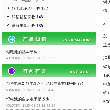
研究
锂电池BC品回收
152
镉、
铜箔铝箔回收
148
2
储能电池回收
136
3
主
锂电池的基本结构
深
4319阅读 2025-08-21 22:52:32
磷
1
自放电率对锂电池的性能和寿命有哪些影响？
电
5356阅读 2025-08-21 22:54:48
锂
锂电池的自放电率是多少
5
4525阅读 2025-08-21 22:53:39