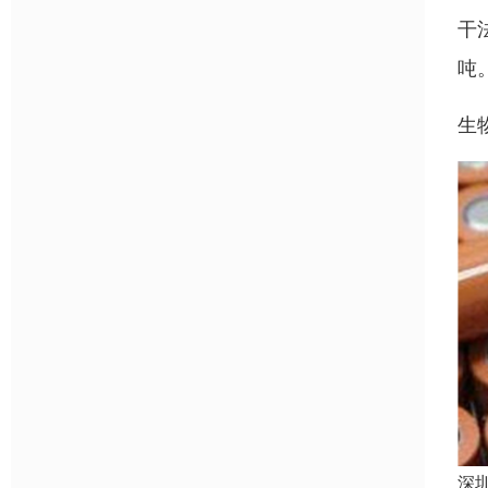
干
吨
生
深