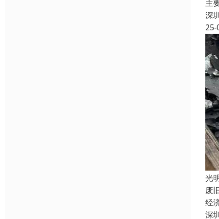
主
深
25-
光
废
经
深