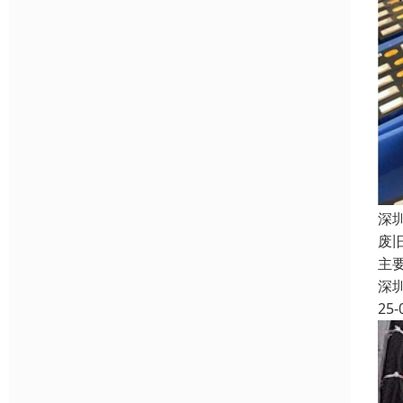
深
废
主
深
25-