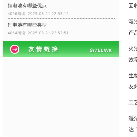
回
锂电池有哪些优点
4056阅读 2025-08-21 22:53:12
湿
锂电池有哪些类型
产
4064阅读 2025-08-21 22:52:51
火
效
生
友
工
湿
达 