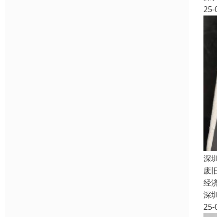
25-
深
废
经
深
25-