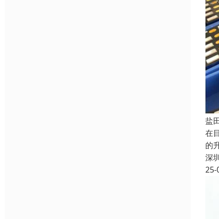
盐
在
的
深
25-