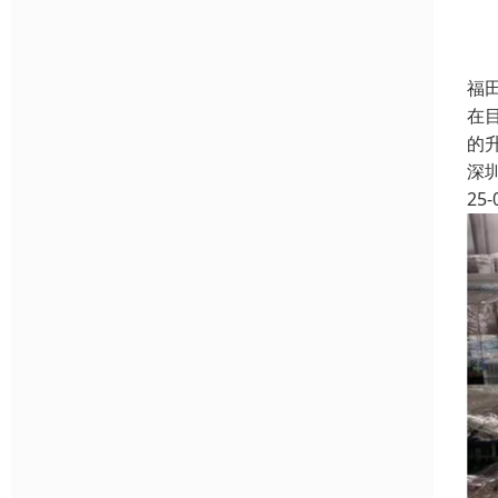
福
在
的
深
25-