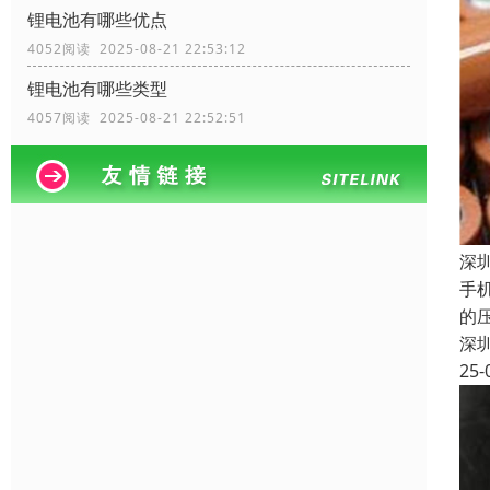
锂电池有哪些优点
4052阅读 2025-08-21 22:53:12
锂电池有哪些类型
4057阅读 2025-08-21 22:52:51
深
手
的
深
25-