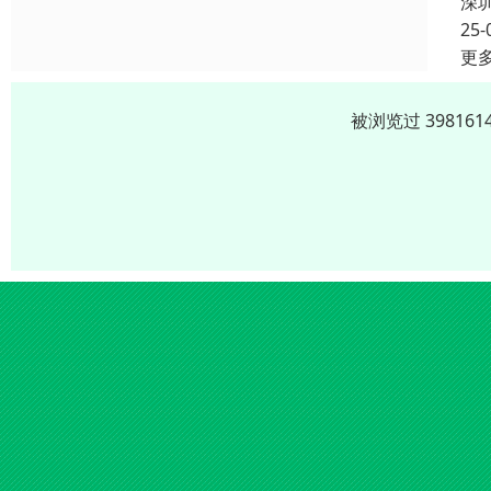
深
25-
更
被浏览过 3981