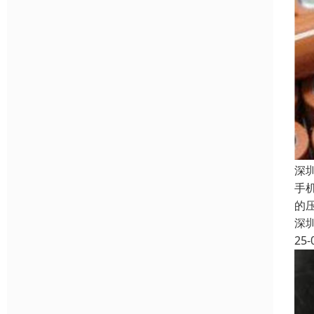
深
手
的
深
25-