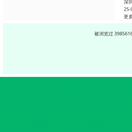
深
25-
更
被浏览过 3985