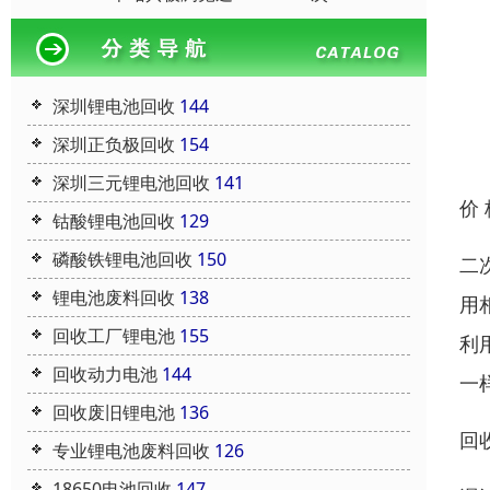
深圳锂电池回收
144
深圳正负极回收
154
深圳三元锂电池回收
141
价
钴酸锂电池回收
129
磷酸铁锂电池回收
150
二
锂电池废料回收
138
用
回收工厂锂电池
155
利
回收动力电池
144
一
回收废旧锂电池
136
回
专业锂电池废料回收
126
18650电池回收
147