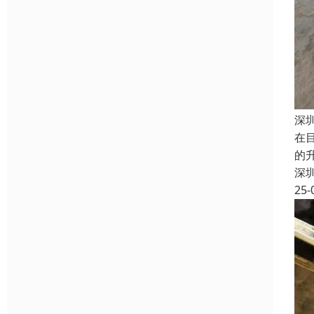
深
在
的
深
25-