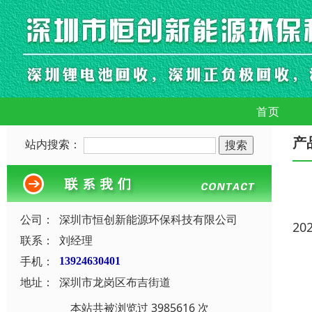
首页
产
站内搜索：
公司：
深圳市恒创新能源环保科技有限公司
20
联系：
刘经理
手机：
13924630401
地址：
深圳市龙岗区布吉街道
本站共被浏览过 3985616 次