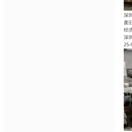
深
废
经
深
25-