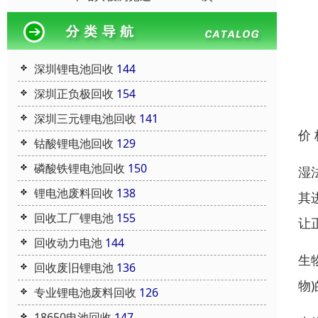
深圳锂电池回收
144
深圳正负极回收
154
深圳三元锂电池回收
141
价
钴酸锂电池回收
129
磷酸铁锂电池回收
150
湿
锂电池废料回收
138
其
回收工厂锂电池
155
让
回收动力电池
144
生
回收废旧锂电池
136
物
专业锂电池废料回收
126
18650电池回收
147