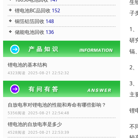
生
锂电池BC品回收
152
子
铜箔铝箔回收
148
1
储能电池回收
136
研究
镉、
锂电池的基本结构
2
4323阅读 2025-08-21 22:52:32
3
主
自放电率对锂电池的性能和寿命有哪些影响？
锂
5356阅读 2025-08-21 22:54:48
锂电池的自放电率是多少
不
4528阅读 2025-08-21 22:53:39
较