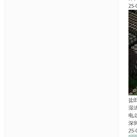
25-
盐
湿
电
深
25-