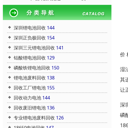
深圳锂电池回收
144
深圳正负极回收
154
深圳三元锂电池回收
141
价
钴酸锂电池回收
129
磷酸铁锂电池回收
150
湿
锂电池废料回收
138
其
回收工厂锂电池
155
让
回收动力电池
144
深
回收废旧锂电池
136
磷
专业锂电池废料回收
126
1
18650电池回收
147