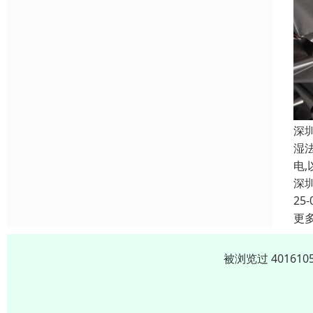
深
湿
电
深
25-
更
被浏览过 4016