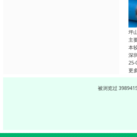
坪
主
本
深
25-
更
被浏览过 3989