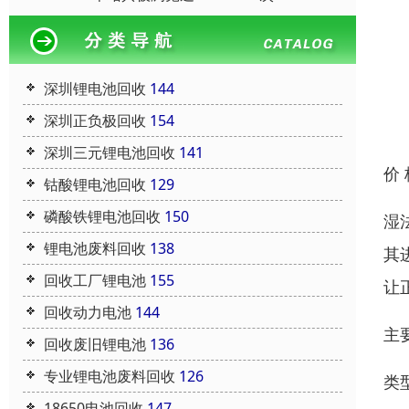
深圳锂电池回收
144
深圳正负极回收
154
深圳三元锂电池回收
141
价
钴酸锂电池回收
129
磷酸铁锂电池回收
150
湿
锂电池废料回收
138
其
回收工厂锂电池
155
让
回收动力电池
144
主
回收废旧锂电池
136
专业锂电池废料回收
126
类
18650电池回收
147